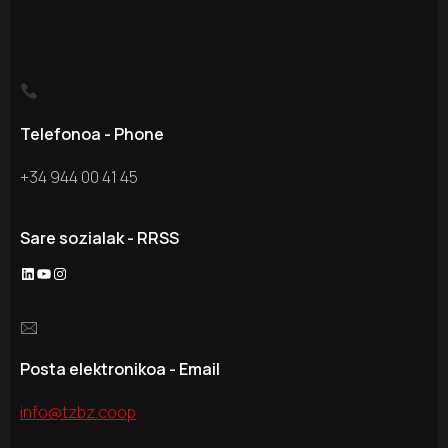
Telefonoa - Phone
+34 944 00 41 45
Sare sozialak - RRSS
LinkedIn
YouTube
Instagram
🖂
Posta elektronikoa - Email
info@tzbz.coop